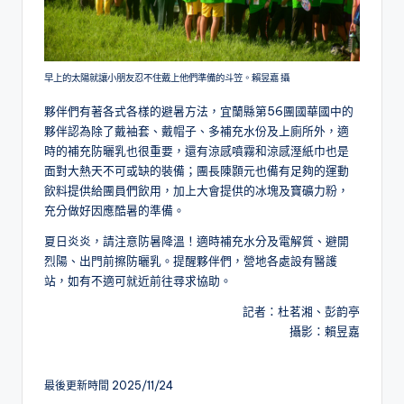
早上的太陽就讓小朋友忍不住戴上他們準備的斗笠。賴昱嘉 攝
夥伴們有著各式各樣的避暑方法，宜蘭縣第56團國華國中的
夥伴認為除了戴袖套、戴帽子、多補充水份及上廁所外，適
時的補充防曬乳也很重要，還有涼感噴霧和涼感溼紙巾也是
面對大熱天不可或缺的裝備；團長陳顥元也備有足夠的運動
飲料提供給團員們飲用，加上大會提供的冰塊及寶礦力粉，
充分做好因應酷暑的準備。
夏日炎炎，請注意防暑降溫！適時補充水分及電解質、避開
烈陽、出門前擦防曬乳。提醒夥伴們，營地各處設有醫護
站，如有不適可就近前往尋求協助。
記者：杜茗湘、彭韵亭
攝影：賴昱嘉
最後更新時間 2025/11/24