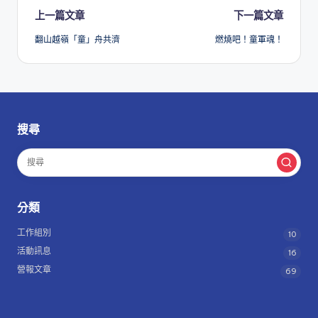
Post
上一篇文章
下一篇文章
翻山越嶺「童」舟共濟
燃燒吧！童軍魂！
navigation
搜尋
分類
工作組別
10
活動訊息
16
營報文章
69