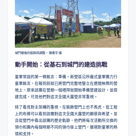
城門最後的裝飾與調整。 陳重宇 攝
動手開始：從基石到城門的建造挑戰
童軍常說的第一條銘言：準備。新營區公所複式童軍團力行
童軍銘言，在報到前就已將營門完整地豎立在遼闊無際的營
地上，原來該團在營期一個禮拜就開始準備營建設計，並搭
建完成，可見他們對這次全國大露營非常重視。
除了看見對主架構的重視，在裝飾營門上也不馬虎，從工程
上的布條可以看到該團對這次全國大露營的願景與希望。並
且從營門中看出該團的歷史軌跡，他們將每次活動所交換的
領巾和團內每個時期不同的領巾掛上營門，展現對童軍的熱
情和支持。