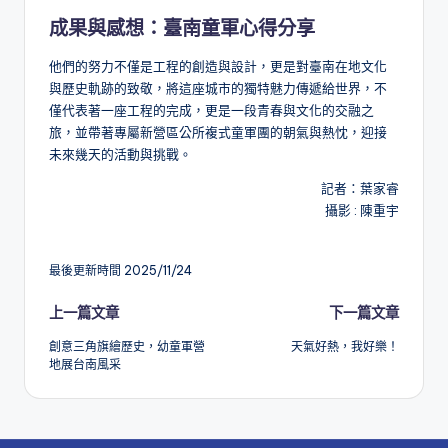
成果與感想：臺南童軍心得分享
他們的努力不僅是工程的創造與設計，更是對臺南在地文化
與歷史軌跡的致敬，將這座城市的獨特魅力傳遞給世界，不
僅代表著一座工程的完成，更是一段青春與文化的交融之
旅，並帶著專屬新營區公所複式童軍團的朝氣與熱忱，迎接
未來幾天的活動與挑戰。
記者：葉家睿
攝影 : 陳重宇
最後更新時間 2025/11/24
Post
上一篇文章
下一篇文章
創意三角旗繪歷史，幼童軍營
天氣好熱，我好樂！
navigation
地展台南風采