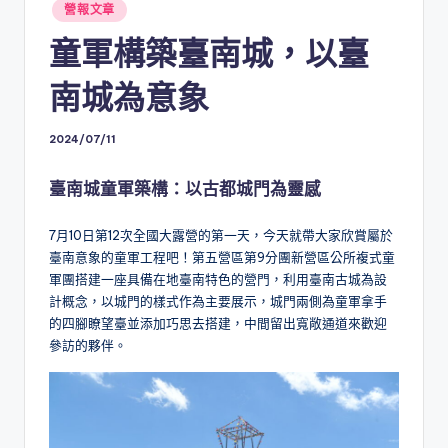
Posted
營報文章
in
童軍構築臺南城，以臺
南城為意象
2024/07/11
臺南城童軍築構：以古都城門為靈感
7月10日第12次全國大露營的第一天，今天就帶大家欣賞屬於
臺南意象的童軍工程吧！第五營區第9分團新營區公所複式童
軍團搭建一座具備在地臺南特色的營門，利用臺南古城為設
計概念，以城門的樣式作為主要展示，城門兩側為童軍拿手
的四腳瞭望臺並添加巧思去搭建，中間留出寬敞通道來歡迎
參訪的夥伴。