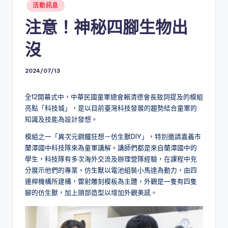
Posted
活動訊息
in
注意！神秘四腳生物出
沒
2024/07/13
全12開幕式中，中華民國童軍總會賴清德會長致詞提及的模組
亮點「科技城」，是以目前臺灣科技發展的趨勢結合童軍的
知識及技能為設計發想。
模組之一「異次元鋼鐵狂想－仿生獸DIY」，特別邀請嘉義市
蘭潭國中科技隊來為童軍講解。講師們都是來自蘭潭國中的
學生，科技隊有多次海外交流及辦理營隊經驗，在課程中充
分展示他們的專業。仿生獸以電池組裝小馬達為動力，由四
連桿機構所建構，雷射雕刻模板為主體，外觀是一隻有四隻
腳的仿生獸，加上頭部造型以增加外觀美感。