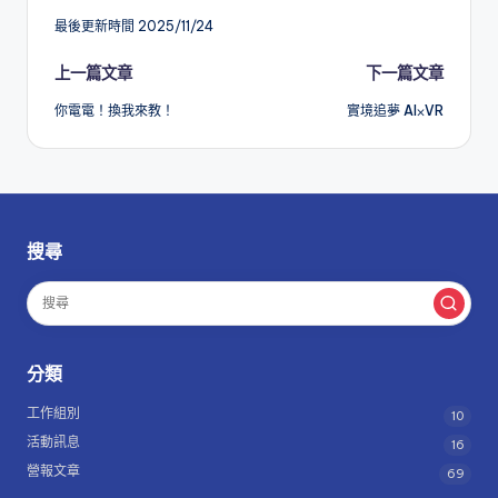
最後更新時間 2025/11/24
Post
上一篇文章
下一篇文章
你電電！換我來教！
實境追夢 AI⨉VR
navigation
搜尋
分類
工作組別
10
活動訊息
16
營報文章
69