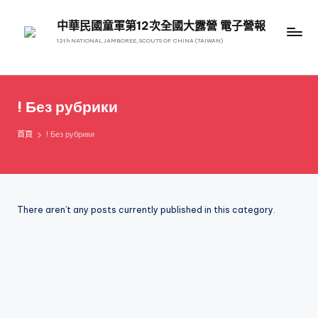
中華民國童軍第12次全國大露營 電子營報
12th NATIONAL JAMBOREE, SCOUTS OF CHINA (TAIWAN)
! Без рубрики
首頁
! Без рубрики
There aren’t any posts currently published in this category.