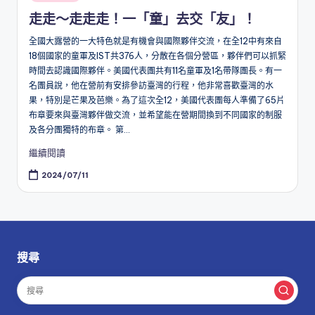
in
走走～走走走！一「童」去交「友」！
全國大露營的一大特色就是有機會與國際夥伴交流，在全12中有來自
18個國家的童軍及IST共376人，分散在各個分營區，夥伴們可以抓緊
時間去認識國際夥伴。美國代表團共有11名童軍及1名帶隊團長。有一
名團員說，他在營前有安排參訪臺灣的行程，他非常喜歡臺灣的水
果，特別是芒果及芭樂。為了這次全12，美國代表團每人準備了65片
布章要來與臺灣夥伴做交流，並希望能在營期間換到不同國家的制服
及各分團獨特的布章。 第...
繼續閱讀
2024/07/11
搜尋