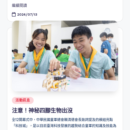
繼續閱讀
2024/07/13
Posted
活動訊息
in
注意！神秘四腳生物出沒
全12開幕式中，中華民國童軍總會賴清德會長致詞提及的模組亮點
「科技城」，是以目前臺灣科技發展的趨勢結合童軍的知識及技能為