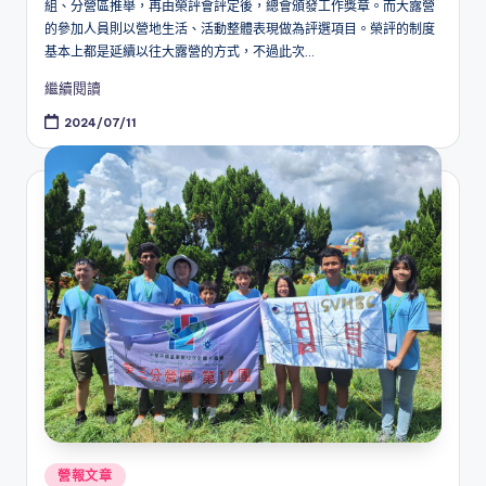
組、分營區推舉，再由榮評會評定後，總會頒發工作獎章。而大露營
的參加人員則以營地生活、活動整體表現做為評選項目。榮評的制度
基本上都是延續以往大露營的方式，不過此次...
繼續閱讀
2024/07/11
Posted
營報文章