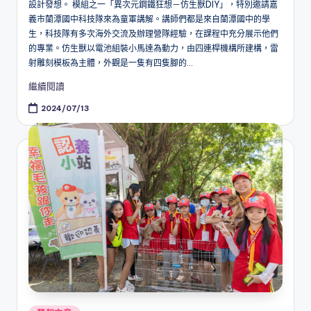
設計發想。 模組之一「異次元鋼鐵狂想－仿生獸DIY」，特別邀請嘉
義市蘭潭國中科技隊來為童軍講解。講師們都是來自蘭潭國中的學
生，科技隊有多次海外交流及辦理營隊經驗，在課程中充分展示他們
的專業。仿生獸以電池組裝小馬達為動力，由四連桿機構所建構，雷
射雕刻模板為主體，外觀是一隻有四隻腳的...
繼續閱讀
2024/07/13