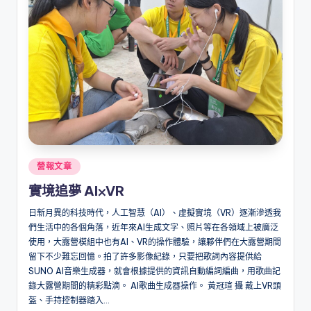
Posted
營報文章
in
實境追夢 AI⨉VR
日新月異的科技時代，人工智慧（AI）、虛擬實境（VR）逐漸滲透我
們生活中的各個角落，近年來AI生成文字、照片等在各領域上被廣泛
使用，大露營模組中也有AI、VR的操作體驗，讓夥伴們在大露營期間
留下不少難忘回憶。拍了許多影像紀錄，只要把歌詞內容提供給
SUNO AI音樂生成器，就會根據提供的資訊自動編詞編曲，用歌曲記
錄大露營期間的精彩點滴。 AI歌曲生成器操作。 黃冠瑄 攝 戴上VR頭
盔、手持控制器踏入...