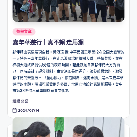
Posted
營報文章
in
嘉年華遊行｜真不賴 走馬瀨
夥伴藉由表演展現自我。黃冠瑄 攝 中華民國童軍第12次全國大露營的
一大特色－嘉年華遊行，在走馬瀨農場的樟樹大道上熱情登場，並在
樟樹大道終點提供1分鐘的表演時間，藉此鼓勵各團夥伴們大方秀自
己，同時設計了評分機制，由資深團長們評分，頒發榮譽錦旗，激發
夥伴們的榮譽感。 「童心協力、懷抱國際、邁向永續」是本次嘉年華
遊行的主題，現場可感受到許多團非常用心地設計表演和服裝。台中
市第33團傑人童軍團以廟會文化為...
繼續閱讀
2024/07/14