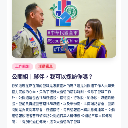
Posted
工作組別
活動訊息
in
公關組｜夥伴，我可以採訪你嗎？
你知道現在正在讀的營報是怎麼產出的嗎？這是公關組工作人員每天
協力完成的心血，只為了記錄大露營的精彩時刻。但除了營報工作
外，公關組還包含社群媒體股、接待股、行政股、影像股、媒體活動
股。營前負責經營管理社群媒體，以及舉辦南、北兩場記者會；營期
間則是負責開幕茶會、媒體接待、每日營報產出與訊息傳達等。 公關
組營報股記者曹燕蜻採訪公關組召集人蘇傳凱 公關組召集人蘇傳凱
說：「有別於過往傳統，這次大露營為了營報...