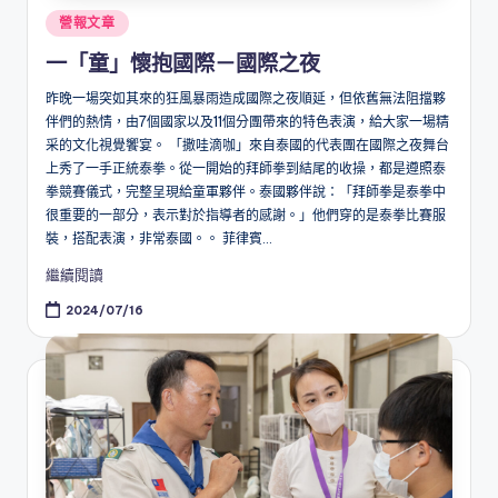
Posted
營報文章
in
一「童」懷抱國際－國際之夜
昨晚一場突如其來的狂風暴雨造成國際之夜順延，但依舊無法阻擋夥
伴們的熱情，由7個國家以及11個分團帶來的特色表演，給大家一場精
采的文化視覺饗宴。 「撒哇滴咖」來自泰國的代表團在國際之夜舞台
上秀了一手正統泰拳。從一開始的拜師拳到結尾的收操，都是遵照泰
拳競賽儀式，完整呈現給童軍夥伴。泰國夥伴說：「拜師拳是泰拳中
很重要的一部分，表示對於指導者的感謝。」他們穿的是泰拳比賽服
裝，搭配表演，非常泰國。。 菲律賓...
繼續閱讀
2024/07/16