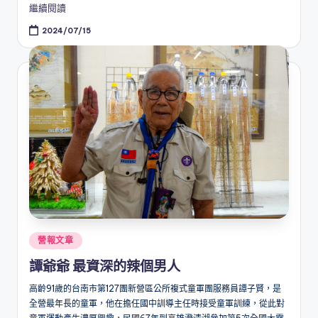
繼續閱讀
2024/07/15
Posted
營報文章
in
譚爺爺 最資深的辣個男人
高齡91歲的台南市第127團新營區公所複式童軍團服務員譚子賢，是
全營最年長的童軍，他在擔任國中訓導主任時接受童軍訓練，從此對