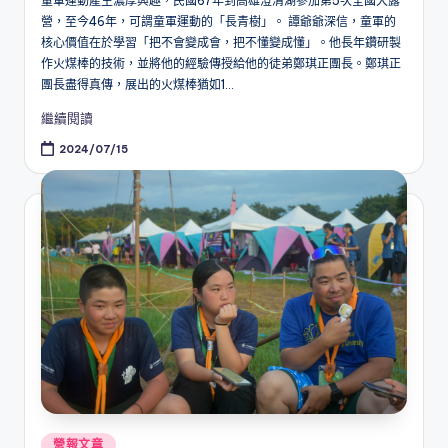
童軍運動產生濃厚興趣，民國67年到高雄澄清湖參加第5次全國大露
營，至今46年，可謂童軍運動的「長青樹」。 譚爺爺深信，童軍的
核心價值在於學習「把不會變成會，把不懂變成懂」。他長年鑽研製
作火煤棒的技術，並將他的經驗傳授給他的徒弟鄭琪正團長。鄭琪正
團長盡得真傳，展出的火煤棒猶如1...
繼續閱讀
2024/07/15
Posted
營報文章