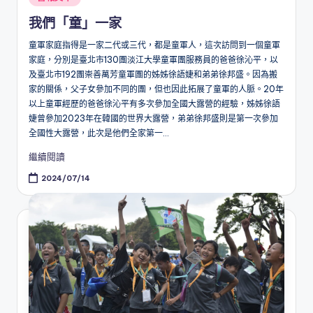
in
我們「童」一家
童軍家庭指得是一家二代或三代，都是童軍人，這次訪問到一個童軍
家庭，分別是臺北市130團淡江大學童軍團服務員的爸爸徐沁平，以
及臺北市192團崇善萬芳童軍團的姊姊徐語婕和弟弟徐邦盛。因為搬
家的關係，父子女參加不同的團，但也因此拓展了童軍的人脈。20年
以上童軍經歷的爸爸徐沁平有多次參加全國大露營的經驗，姊姊徐語
婕曾參加2023年在韓國的世界大露營，弟弟徐邦盛則是第一次參加
全國性大露營，此次是他們全家第一...
繼續閱讀
2024/07/14