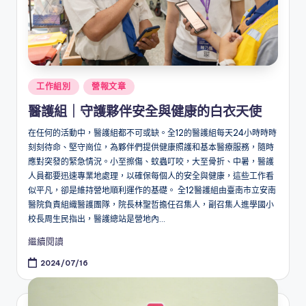
Posted
工作組別
營報文章
in
醫護組｜守護夥伴安全與健康的白衣天使
在任何的活動中，醫護組都不可或缺。全12的醫護組每天24小時時時
刻刻待命、堅守崗位，為夥伴們提供健康照護和基本醫療服務，隨時
應對突發的緊急情況。小至擦傷、蚊蟲叮咬，大至骨折、中暑，醫護
人員都要迅速專業地處理，以確保每個人的安全與健康，這些工作看
似平凡，卻是維持營地順利運作的基礎。 全12醫護組由臺南市立安南
醫院負責組織醫護團隊，院長林聖哲擔任召集人，副召集人進學國小
校長周生民指出，醫護總站是營地內...
繼續閱讀
2024/07/16