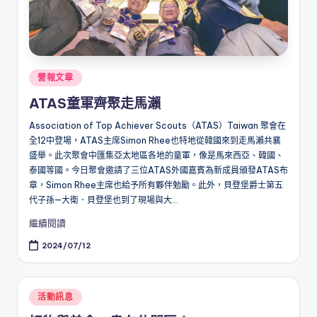
Posted
營報文章
in
ATAS童軍齊聚走馬瀨
Association of Top Achiever Scouts（ATAS）Taiwan 聚會在
全12中登場，ATAS主席Simon Rhee也特地從韓國來到走馬瀨共襄
盛舉。此次聚會中匯集亞太地區各地的童軍，像是馬來西亞、韓國、
泰國等國。今日聚會邀請了三位ATAS外國嘉賓為新成員頒發ATAS布
章，Simon Rhee主席也給予所有夥伴勉勵。此外，貝登堡爵士第五
代子孫—大衛．貝登堡也到了現場與大...
繼續閱讀
2024/07/12
Posted
活動訊息
in