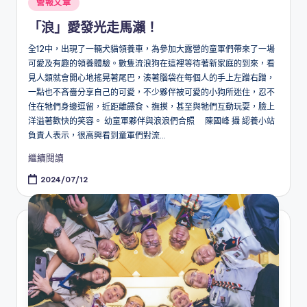
Posted
營報文章
in
「浪」愛發光走馬瀨！
全12中，出現了一輛犬貓領養車，為參加大露營的童軍們帶來了一場
可愛及有趣的領養體驗。數隻流浪狗在這裡等待著新家庭的到來，看
見人類就會開心地搖晃著尾巴，湊著腦袋在每個人的手上左蹭右蹭，
一點也不吝嗇分享自己的可愛，不少夥伴被可愛的小狗所迷住，忍不
住在牠們身邊逗留，近距離餵食、撫摸，甚至與牠們互動玩耍，臉上
洋溢著歡快的笑容。 幼童軍夥伴與浪浪們合照 陳國峰 攝 認養小站
負責人表示，很高興看到童軍們對流...
繼續閱讀
2024/07/12