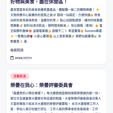
好物與美食，盡在休閒區！
盡享豐富多彩的美食與優質農產品，體驗獨一無二的購物樂趣！
文物供應中心裝備你的冒險之旅
郵局一站搞定，方便快捷
熱食
站即刻享用美味熱食，溫暖你的胃
點心站甜點誘惑，讓你的味蕾盡
情舞動
飲料站清涼飲品，隨時隨地解渴
地瓜媽媽（素珠）
蜜
芝館勝利養蜂
溫噹噹果園
善糧不二
希望農場
Somimi蜂蜜
一隻鴨瓜園
小善心農場
山上張家果園
綠野仙蹤農場
沐
野農業
滿...
繼續閱讀
2024/07/11
Posted
活動訊息
in
榮譽在我心：榮譽評審委員會
「最優秀的小隊在哪裡？」每次露營總是期待頒發榮譽旗的那一刻，
第12次全國童軍大露營也有這樣的制度，大會榮譽評審委員會召集人
王富民團長介紹本次大露營的榮譽評審要點。 本次大露營將工作人
員、參加人員分別進行評比：工作人員的獎章會從各委員會、工作