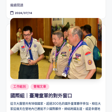
繼續閱讀
2024/07/14
Posted
工作組別
營報文章
in
國際組｜臺灣童軍的對外窗口
這次大露營共有18個國家，超過300名的國外童軍夥伴參加，相信大
家這幾天在營地內已邂逅不少國際夥伴，締結跨國友誼，或是幸運地