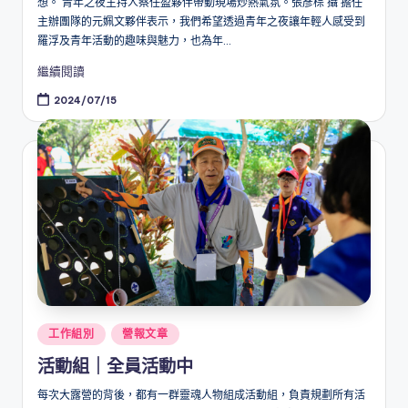
想。 青年之夜主持人蔡任盈夥伴帶動現場炒熱氣氛。張彥棕 攝 擔任
主辦團隊的元姵文夥伴表示，我們希望透過青年之夜讓年輕人感受到
羅浮及青年活動的趣味與魅力，也為年...
繼續閱讀
2024/07/15
Posted
工作組別
營報文章
in
活動組｜全員活動中
每次大露營的背後，都有一群靈魂人物組成活動組，負責規劃所有活