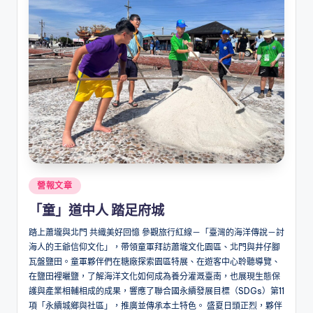
Posted
營報文章
in
「童」道中人 踏足府城
踏上蕭壠與北門 共織美好回憶 參觀旅行紅線－「臺灣的海洋傳說－討
海人的王爺信仰文化」，帶領童軍拜訪蕭壠文化園區、北門與井仔腳
瓦盤鹽田。童軍夥伴們在糖廠探索園區特展、在遊客中心聆聽導覽、
在鹽田裡曬鹽，了解海洋文化如何成為養分灌溉臺南，也展現生態保
護與產業相輔相成的成果，響應了聯合國永續發展目標（SDGs）第11
項「永續城鄉與社區」，推廣並傳承本土特色。 盛夏日頭正烈，夥伴