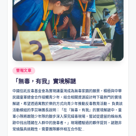
Posted
營報文章
in
「無毒，有我」實境解謎
中國信託反毒基金會為實現讓臺灣成為無毒家園的願景，積極與中華
民國童軍總會合作接觸青少年，結合相關資源設計時下最熱門的實境
解謎，希望透過寓教於樂的方式向青少年推動反毒教育活動。 負責該
活動模組的李苡琳團長說明：「在『無毒，有我』的實境解謎中，童
軍小隊將跟隨少年隊的腳步深入探究緝毒現場，嘗試從遺留的蛛絲馬
跡中找出隱藏在人群中的施毒者。」現場體驗過的夥伴提到，謎題非
常燒腦具挑戰性，需要團隊夥伴相互合作配...