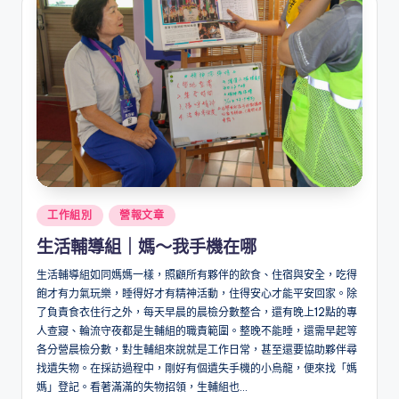
Posted
工作組別
營報文章
in
生活輔導組｜媽～我手機在哪
生活輔導組如同媽媽一樣，照顧所有夥伴的飲食、住宿與安全，吃得
飽才有力氣玩樂，睡得好才有精神活動，住得安心才能平安回家。除
了負責食衣住行之外，每天早晨的晨檢分數整合，還有晚上12點的專
人查寢、輪流守夜都是生輔組的職責範圍。整晚不能睡，還需早起等
各分營晨檢分數，對生輔組來說就是工作日常，甚至還要協助夥伴尋
找遺失物。在採訪過程中，剛好有個遺失手機的小烏龍，便來找「媽
媽」登記。看著滿滿的失物招領，生輔組也...