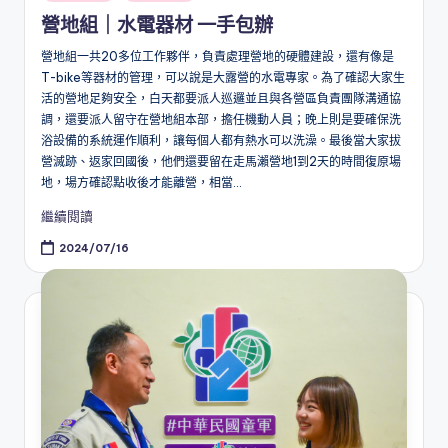
in
營地組｜水電器材 一手包辦
營地組一共20多位工作夥伴，負責處理營地的硬體建設，還有像是
T-bike等器材的管理，可以說是大露營的水電專家。為了確認大家生
活的營地足夠安全，白天都要派人巡邏並且與各營區負責團隊溝通協
調，還要派人留守在營地組本部，擔任機動人員；晚上則是要確保洗
浴設備的系統運作順利，讓每個人都有熱水可以洗澡。最後當大家拔
營滅跡、返家回國後，他們還要留在走馬瀨營地1到2天的時間復原場
地，場方確認點收後才能離營，相當...
繼續閱讀
2024/07/16