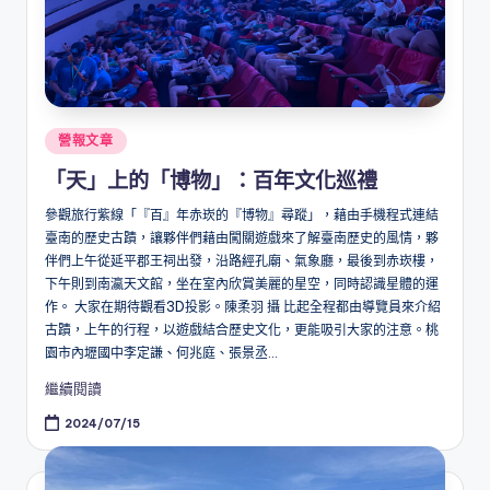
Posted
營報文章
in
「天」上的「博物」：百年文化巡禮
參觀旅行紫線「『百』年赤崁的『博物』尋蹤」，藉由手機程式連結
臺南的歷史古蹟，讓夥伴們藉由闖關遊戲來了解臺南歷史的風情，夥
伴們上午從延平郡王祠出發，沿路經孔廟、氣象廳，最後到赤崁樓，
下午則到南瀛天文館，坐在室內欣賞美麗的星空，同時認識星體的運
作。 大家在期待觀看3D投影。陳柔羽 攝 比起全程都由導覽員來介紹
古蹟，上午的行程，以遊戲結合歷史文化，更能吸引大家的注意。桃
園市內壢國中李定謙、何兆庭、張景丞...
繼續閱讀
2024/07/15