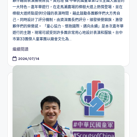
夥伴藉由表演展現自我。黃冠瑄 攝 中華民國童軍第12次全國大露營的
一大特色－嘉年華遊行，在走馬瀨農場的樟樹大道上熱情登場，並在
樟樹大道終點提供1分鐘的表演時間，藉此鼓勵各團夥伴們大方秀自
己，同時設計了評分機制，由資深團長們評分，頒發榮譽錦旗，激發
夥伴們的榮譽感。 「童心協力、懷抱國際、邁向永續」是本次嘉年華
遊行的主題，現場可感受到許多團非常用心地設計表演和服裝。台中
市第33團傑人童軍團以廟會文化為...
繼續閱讀
2024/07/14