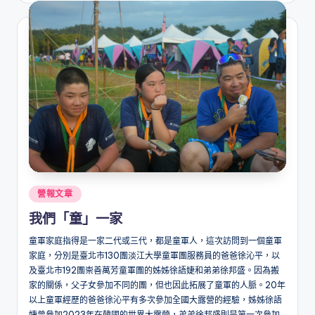
Posted
營報文章
in
我們「童」一家
童軍家庭指得是一家二代或三代，都是童軍人，這次訪問到一個童軍
家庭，分別是臺北市130團淡江大學童軍團服務員的爸爸徐沁平，以
及臺北市192團崇善萬芳童軍團的姊姊徐語婕和弟弟徐邦盛。因為搬
家的關係，父子女參加不同的團，但也因此拓展了童軍的人脈。20年
以上童軍經歷的爸爸徐沁平有多次參加全國大露營的經驗，姊姊徐語
婕曾參加2023年在韓國的世界大露營，弟弟徐邦盛則是第一次參加