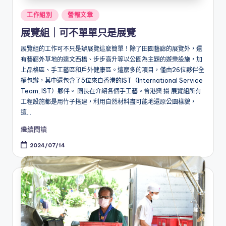
Posted
工作組別
營報文章
in
展覽組｜可不單單只是展覽
展覽組的工作可不只是辦展覽這麼簡單！除了田園藝廊的展覽外，還
有藝廊外草地的達文西橋、步步高升等以公園為主題的遊樂設施，加
上品格區、手工藝區和戶外健康區。這麼多的項目，僅由26位夥伴全
權包辦，其中還包含了5位來自香港的IST（International Service
Team, IST）夥伴。 團長在介紹各個手工藝。曾港興 攝 展覽組所有
工程設施都是用竹子搭建，利用自然材料盡可能地還原公園樣貌，
這...
繼續閱讀
2024/07/14