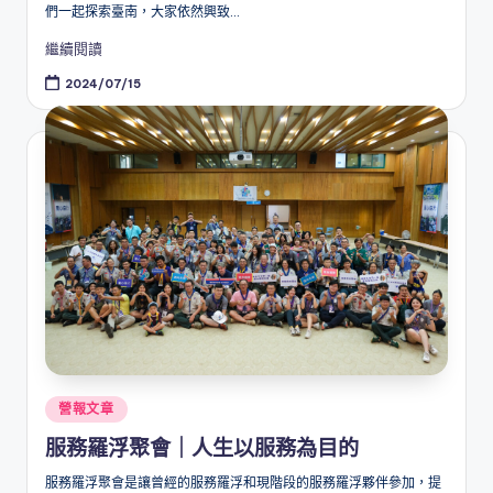
們一起探索臺南，大家依然興致...
繼續閱讀
2024/07/15
Posted
營報文章
in
服務羅浮聚會｜人生以服務為目的
服務羅浮聚會是讓曾經的服務羅浮和現階段的服務羅浮夥伴參加，提