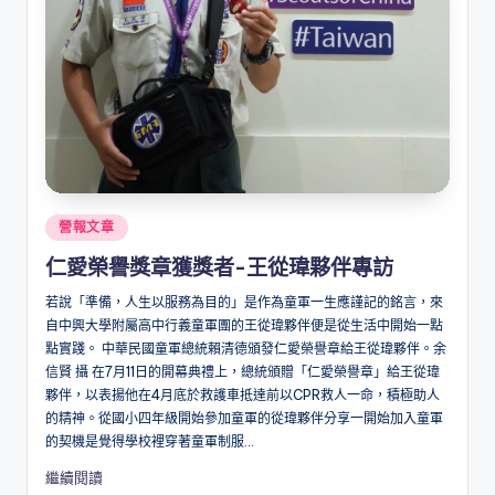
Posted
營報文章
in
仁愛榮譽獎章獲獎者-王從瑋夥伴專訪
若說「準備，人生以服務為目的」是作為童軍一生應謹記的銘言，來
自中興大學附屬高中行義童軍團的王從瑋夥伴便是從生活中開始一點
點實踐。 中華民國童軍總統賴清德頒發仁愛榮譽章給王從瑋夥伴。余
信賢 攝 在7月11日的開幕典禮上，總統頒贈「仁愛榮譽章」給王從瑋
夥伴，以表揚他在4月底於救護車抵達前以CPR救人一命，積極助人
的精神。從國小四年級開始參加童軍的從瑋夥伴分享一開始加入童軍
的契機是覺得學校裡穿著童軍制服...
繼續閱讀