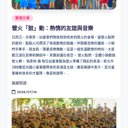
Posted
營報文章
in
營火「鼓」動：熱情的友誼與音樂
日西沉、月東昇，幼童軍們興致勃勃地來到營火的會場，當營火點燃
的那刻，點點火光照亮了每張歡樂的臉龐。伴隨著音樂的播放，小狼
們手牽手、肩並肩，隨著音樂舞動。這是一個充滿歡樂的時刻，大家
都沉浸在音樂和舞蹈中，笑聲迴盪在夜空。 營火點燃，全體小狼歡跳
營火舞。 張彥棕 攝 每位幼童軍都為營火準備了精彩的表演。新北市
288團莒光國小童軍團帶來的表演是太鼓，團長陳建中表示，莒光童
軍擁有很多的才藝隊，像是劍道隊、...
繼續閱讀
2024/07/14