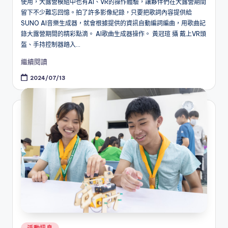
使用，大露營模組中也有AI、VR的操作體驗，讓夥伴們在大露營期間
留下不少難忘回憶。拍了許多影像紀錄，只要把歌詞內容提供給
SUNO AI音樂生成器，就會根據提供的資訊自動編詞編曲，用歌曲記
錄大露營期間的精彩點滴。 AI歌曲生成器操作。 黃冠瑄 攝 戴上VR頭
盔、手持控制器踏入...
繼續閱讀
2024/07/13
Posted