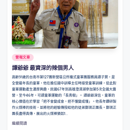
Posted
營報文章
in
譚爺爺 最資深的辣個男人
高齡91歲的台南市第127團新營區公所複式童軍團服務員譚子賢，是
全營最年長的童軍，他在擔任國中訓導主任時接受童軍訓練，從此對
童軍運動產生濃厚興趣，民國67年到高雄澄清湖參加第5次全國大露
營，至今46年，可謂童軍運動的「長青樹」。 譚爺爺深信，童軍的
核心價值在於學習「把不會變成會，把不懂變成懂」。他長年鑽研製
作火煤棒的技術，並將他的經驗傳授給他的徒弟鄭琪正團長。鄭琪正
團長盡得真傳，展出的火煤棒猶如1...
繼續閱讀