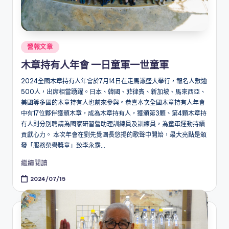
Posted
營報文章
in
木章持有人年會 一日童軍一世童軍
2024全國木章持有人年會於7月14日在走馬瀨盛大舉行，報名人數逾
500人，出席相當踴躍。日本、韓國、菲律賓、新加坡、馬來西亞、
美國等多國的木章持有人也前來參與。恭喜本次全國木章持有人年會
中有17位夥伴獲頒木章，成為木章持有人，獲頒第3顆、第4顆木章持
有人則分別聘請為國家研習營助理訓練員及訓練員，為童軍運動持續
貢獻心力。 本次年會在劉先覺團長悠揚的歌聲中開始，最大亮點是頒
發「服務榮譽獎章」致李永霑...
繼續閱讀
2024/07/15