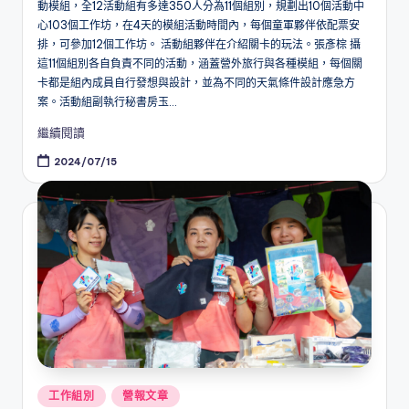
動模組，全12活動組有多達350人分為11個組別，規劃出10個活動中
心103個工作坊，在4天的模組活動時間內，每個童軍夥伴依配票安
排，可參加12個工作坊。 活動組夥伴在介紹關卡的玩法。張彥棕 攝
這11個組別各自負責不同的活動，涵蓋營外旅行與各種模組，每個關
卡都是組內成員自行發想與設計，並為不同的天氣條件設計應急方
案。活動組副執行秘書房玉...
繼續閱讀
2024/07/15
Posted
工作組別
營報文章