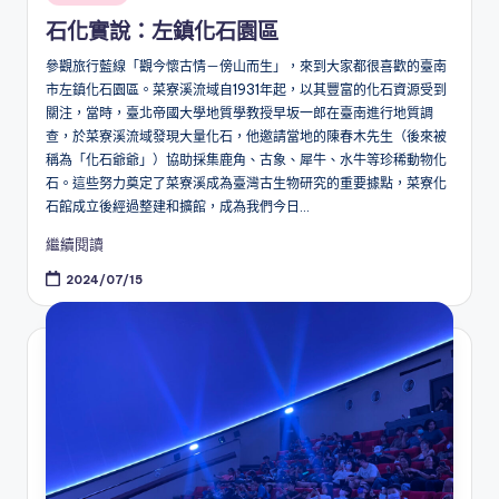
in
石化實說：左鎮化石園區
參觀旅行藍線「觀今懷古情－傍山而生」，來到大家都很喜歡的臺南
市左鎮化石園區。菜寮溪流域自1931年起，以其豐富的化石資源受到
關注，當時，臺北帝國大學地質學教授早坂一郎在臺南進行地質調
查，於菜寮溪流域發現大量化石，他邀請當地的陳春木先生（後來被
稱為「化石爺爺」）協助採集鹿角、古象、犀牛、水牛等珍稀動物化
石。這些努力奠定了菜寮溪成為臺灣古生物研究的重要據點，菜寮化
石館成立後經過整建和擴館，成為我們今日...
繼續閱讀
2024/07/15