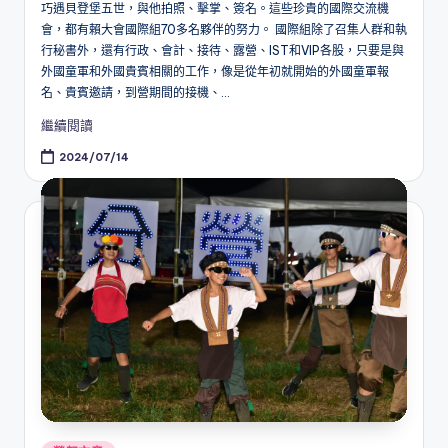
巧遇貝登堡五世，與他拍照、擊掌、簽名。這些珍貴的國際交流機
會，都有賴大會國際組70多名夥伴的努力。 國際組除了召集人群和執
行秘書外，還有行政、會計、接待、露營、IST和VIP各股，只要是與
外國童軍和外國貴賓相關的工作，像是從年初就開始的外國童軍報
名、貴賓邀請，到營期間的接機、...
繼續閱讀
2024/07/14