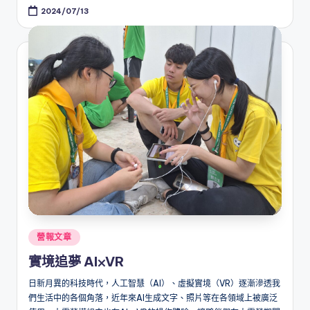
2024/07/13
Posted
營報文章
in
實境追夢 AI⨉VR
日新月異的科技時代，人工智慧（AI）、虛擬實境（VR）逐漸滲透我
們生活中的各個角落，近年來AI生成文字、照片等在各領域上被廣泛