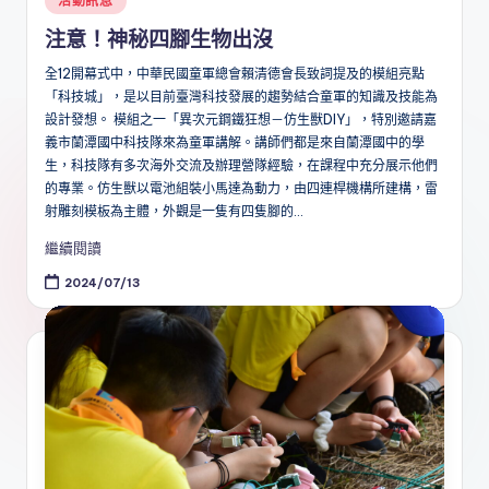
活動訊息
in
注意！神秘四腳生物出沒
全12開幕式中，中華民國童軍總會賴清德會長致詞提及的模組亮點
「科技城」，是以目前臺灣科技發展的趨勢結合童軍的知識及技能為
設計發想。 模組之一「異次元鋼鐵狂想－仿生獸DIY」，特別邀請嘉
義市蘭潭國中科技隊來為童軍講解。講師們都是來自蘭潭國中的學
生，科技隊有多次海外交流及辦理營隊經驗，在課程中充分展示他們
的專業。仿生獸以電池組裝小馬達為動力，由四連桿機構所建構，雷
射雕刻模板為主體，外觀是一隻有四隻腳的...
繼續閱讀
2024/07/13