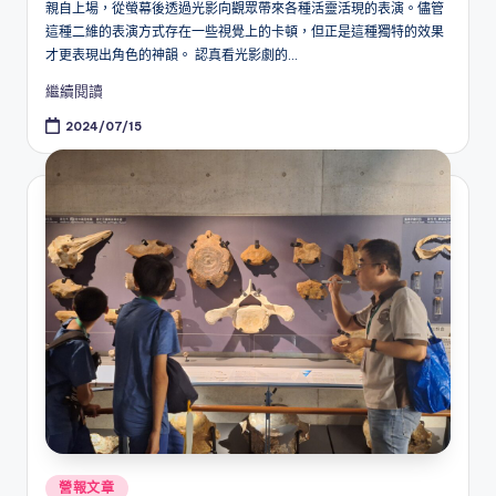
親自上場，從螢幕後透過光影向觀眾帶來各種活靈活現的表演。儘管
這種二維的表演方式存在一些視覺上的卡頓，但正是這種獨特的效果
才更表現出角色的神韻。 認真看光影劇的...
繼續閱讀
2024/07/15
Posted
營報文章