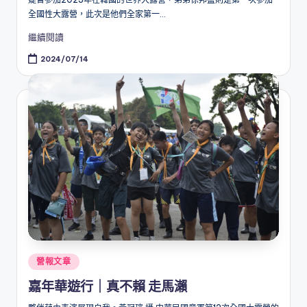
全國性大露營，此次是他們全家第一...
繼續閱讀
2024/07/14
Posted
營報文章
in
嘉年華遊行｜真不賴 走馬瀨