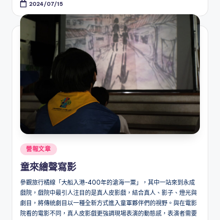
2024/07/15
Posted
營報文章
in
童來繪聲寫影
參觀旅行橘線「大船入港-400年的滄海一粟」，其中一站來到永成
戲院，戲院中最引人注目的是真人皮影戲，結合真人、影子、燈光與
劇目，將傳統劇目以一種全新方式進入童軍夥伴們的視野。與在電影
院看的電影不同，真人皮影戲更強調現場表演的動態感，表演者需要