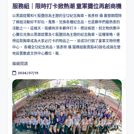
in
服務組｜限時打卡掀熱潮 童軍攤位再創商機
以黑面琵鷺和七股鹽田為主題的全12紀念胸章。張彥棕 攝 露營期間除
了模組活動好不好玩，蒐集、兌換各種紀念品，也是夥伴們最熱衷的
活動之一。這幾天，陸續有許多夥伴打卡、標註帳號，到文物供應中
心攤位兑換以黑面琵鷺及七股鹽田為主題的紀念胸章。這種策略，使
得這款胸章成為大家必打卡的物品之一，並成功行銷了童軍文物供應
中心。 各種全12紀念商品。張彥棕 攝 服務組販賣股40餘名成員在營
地設置數處文供中心攤位，販...
繼續閱讀
2024/07/15