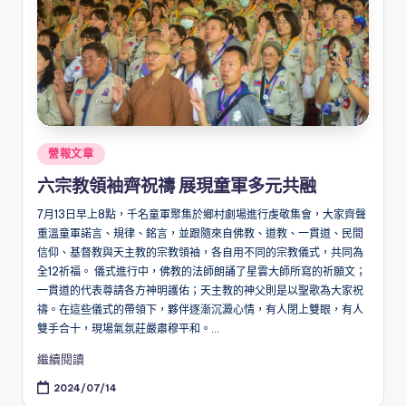
Posted
營報文章
in
六宗教領袖齊祝禱 展現童軍多元共融
7月13日早上8點，千名童軍聚集於鄉村劇場進行虔敬集會，大家齊聲
重溫童軍諾言、規律、銘言，並跟隨來自佛教、道教、一貫道、民間
信仰、基督教與天主教的宗教領袖，各自用不同的宗教儀式，共同為
全12祈福。 儀式進行中，佛教的法師朗誦了星雲大師所寫的祈願文；
一貫道的代表尊請各方神明護佑；天主教的神父則是以聖歌為大家祝
禱。在這些儀式的帶領下，夥伴逐漸沉澱心情，有人閉上雙眼，有人
雙手合十，現場氣氛莊嚴肅穆平和。...
繼續閱讀
2024/07/14