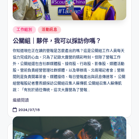
Posted
工作組別
活動訊息
in
公關組｜夥伴，我可以採訪你嗎？
你知道現在正在讀的營報是怎麼產出的嗎？這是公關組工作人員每天
協力完成的心血，只為了記錄大露營的精彩時刻。但除了營報工作
外，公關組還包含社群媒體股、接待股、行政股、影像股、媒體活動
股。營前負責經營管理社群媒體，以及舉辦南、北兩場記者會；營期
間則是負責開幕茶會、媒體接待、每日營報產出與訊息傳達等。 公關
組營報股記者曹燕蜻採訪公關組召集人蘇傳凱 公關組召集人蘇傳凱
說：「有別於過往傳統，這次大露營為了營報...
繼續閱讀
2024/07/15