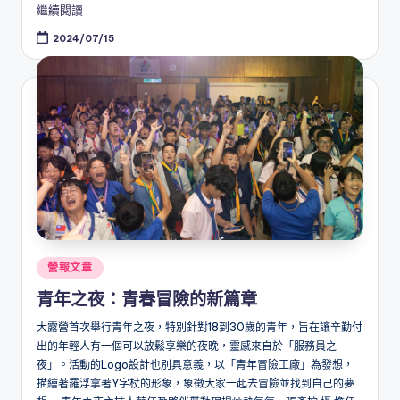
繼續閱讀
2024/07/15
Posted
營報文章
in
青年之夜：青春冒險的新篇章
大露營首次舉行青年之夜，特別針對18到30歲的青年，旨在讓辛勤付
出的年輕人有一個可以放鬆享樂的夜晚，靈感來自於「服務員之
夜」。活動的Logo設計也別具意義，以「青年冒險工廠」為發想，
描繪著羅浮拿著Y字杖的形象，象徵大家一起去冒險並找到自己的夢