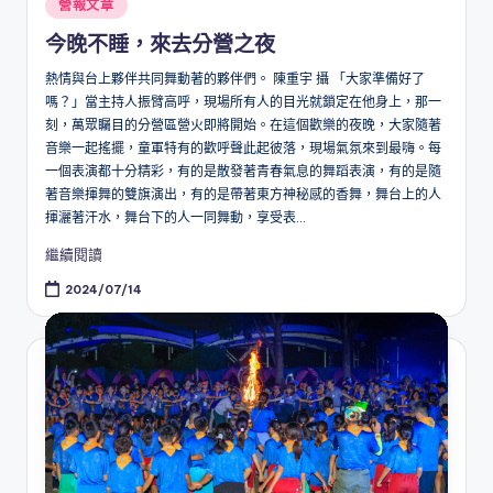
Posted
營報文章
in
今晚不睡，來去分營之夜
熱情與台上夥伴共同舞動著的夥伴們。 陳重宇 攝 「大家準備好了
嗎？」當主持人振臂高呼，現場所有人的目光就鎖定在他身上，那一
刻，萬眾矚目的分營區營火即將開始。在這個歡樂的夜晚，大家隨著
音樂一起搖擺，童軍特有的歡呼聲此起彼落，現場氣氛來到最嗨。每
一個表演都十分精彩，有的是散發著青春氣息的舞蹈表演，有的是隨
著音樂揮舞的雙旗演出，有的是帶著東方神秘感的香舞，舞台上的人
揮灑著汗水，舞台下的人一同舞動，享受表...
繼續閱讀
2024/07/14