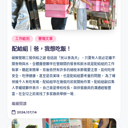
Posted
工作組別
營報文章
in
配給組｜爸，我想吃飯！
破解營期三餐供給之謎 俗話說「民以食為天」，只要有人就必定離不
開食物與水，全體露營夥伴在營期間的餐食和飲水就是配給組的工作
執掌。聽起來簡單，背後依然有許多的細枝末節需要注意，如何吃得
安全、吃得健康，甚至是否美味，也是配給組要考量的問題。 為了確
保幾千人有吃有喝，配給組早在幾個月前就開始作業。配給組副召集
人李耀斌夥伴表示，自己曾是學校校長，與供餐廠商的溝通經驗豐
富，在全12之前曾找了多家廠商舉辦一場...
繼續閱讀
2024/07/14